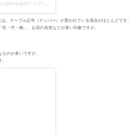
bridy［ブライディ］｜プレ花嫁の結婚準備を彩る。さん(@bridy.jp)がシェアした投稿
-
2019年 4月月22日午前3時06分PDT
テーブルには、テーブル記号（ナンバー）が置かれている場合がほとんどです。
「松・竹・梅」、お花の名前などが多い印象ですが、
なものが多いですが、
す。