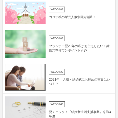
WEDDING
コロナ禍の挙式人数制限が緩和！
WEDDING
プランナー歴20年の私がお伝えしたい！結
婚式準備ワンポイント☆彡
WEDDING
2021年 入籍・結婚式にお勧めの吉日はい
つ！？
WEDDING
要チェック！『結婚新生活支援事業』令和3
年度