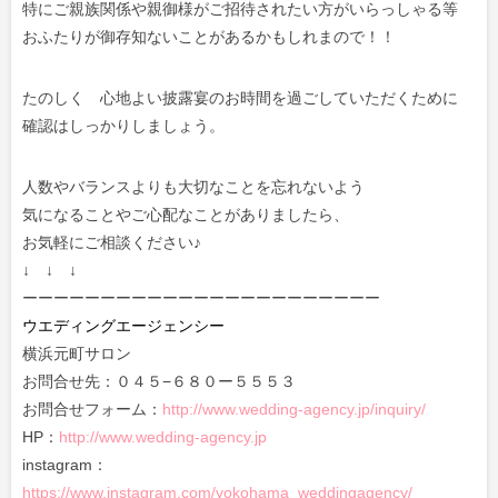
特にご親族関係や親御様がご招待されたい方がいらっしゃる等
おふたりが御存知ないことがあるかもしれまので！！
たのしく 心地よい披露宴のお時間を過ごしていただくために
確認はしっかりしましょう。
人数やバランスよりも大切なことを忘れないよう
気になることやご心配なことがありましたら、
お気軽にご相談ください♪
↓ ↓ ↓
ーーーーーーーーーーーーーーーーーーーーーーー
ウエディングエージェンシー
横浜元町サロン
お問合せ先：０４５−６８０ー５５５３
お問合せフォーム：
http://www.wedding-agency.jp/inquiry/
HP：
http://www.wedding-agency.jp
instagram：
https://www.instagram.com/yokohama_weddingagency/