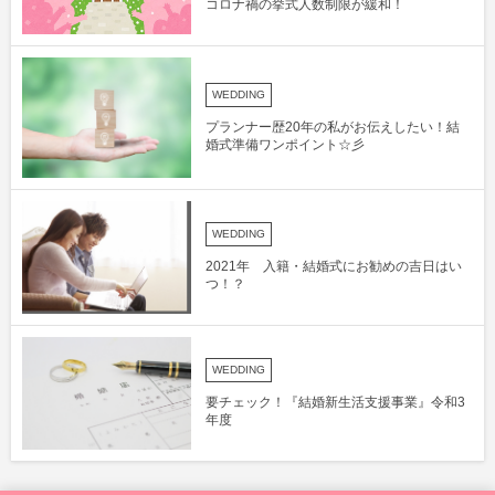
コロナ禍の挙式人数制限が緩和！
WEDDING
プランナー歴20年の私がお伝えしたい！結
婚式準備ワンポイント☆彡
WEDDING
2021年 入籍・結婚式にお勧めの吉日はい
つ！？
WEDDING
要チェック！『結婚新生活支援事業』令和3
年度